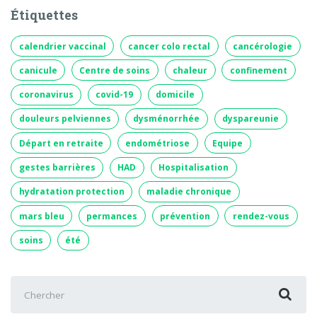
Étiquettes
calendrier vaccinal
cancer colo rectal
cancérologie
canicule
Centre de soins
chaleur
confinement
coronavirus
covid-19
domicile
douleurs pelviennes
dysménorrhée
dyspareunie
Départ en retraite
endométriose
Equipe
gestes barrières
HAD
Hospitalisation
hydratation protection
maladie chronique
mars bleu
permances
prévention
rendez-vous
soins
été
Chercher
: