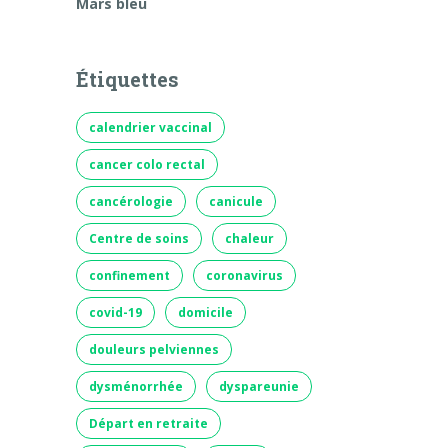
Mars bleu
Étiquettes
calendrier vaccinal
cancer colo rectal
cancérologie
canicule
Centre de soins
chaleur
confinement
coronavirus
covid-19
domicile
douleurs pelviennes
dysménorrhée
dyspareunie
Départ en retraite