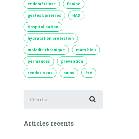
endométriose
Equipe
gestes barrières
HAD
Hospitalisation
hydratation protection
maladie chronique
mars bleu
permances
prévention
rendez-vous
soins
été
Chercher
:
Articles récents