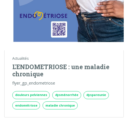
Actualités
L'ENDOMETRIOSE : une maladie
chronique
flyer_gp_endometriose
douleurs pelviennes
dysménorrhée
dyspareunie
endométriose
maladie chronique