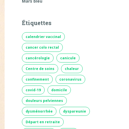
Mars bleu
Étiquettes
calendrier vaccinal
cancer colo rectal
cancérologie
canicule
Centre de soins
chaleur
confinement
coronavirus
covid-19
domicile
douleurs pelviennes
dysménorrhée
dyspareunie
Départ en retraite