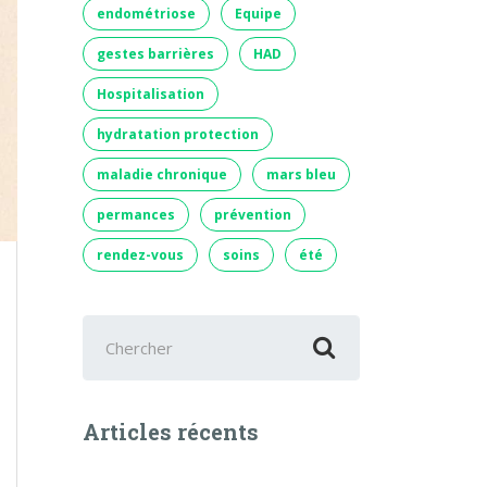
endométriose
Equipe
gestes barrières
HAD
Hospitalisation
hydratation protection
maladie chronique
mars bleu
permances
prévention
rendez-vous
soins
été
Chercher
:
Articles récents