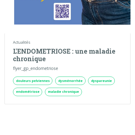
Actualités
L'ENDOMETRIOSE : une maladie
chronique
flyer_gp_endometriose
douleurs pelviennes
dysménorrhée
dyspareunie
endométriose
maladie chronique