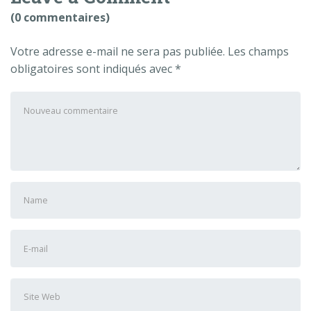
(0 commentaires)
Votre adresse e-mail ne sera pas publiée.
Les champs
obligatoires sont indiqués avec
*
Votre
commentaire
*
Prénom
et
nom
*
Adresse
e-
mail
Site
*
Web