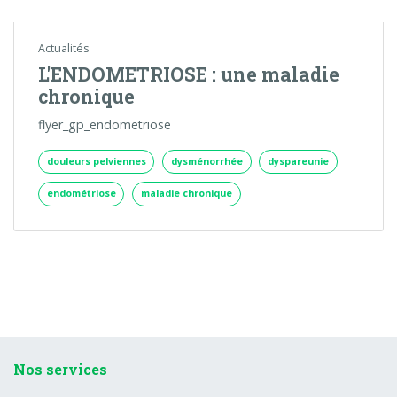
Actualités
L'ENDOMETRIOSE : une maladie
chronique
flyer_gp_endometriose
douleurs pelviennes
dysménorrhée
dyspareunie
endométriose
maladie chronique
Nos services