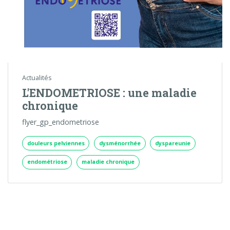
Actualités
L'ENDOMETRIOSE : une maladie
chronique
flyer_gp_endometriose
douleurs pelviennes
dysménorrhée
dyspareunie
endométriose
maladie chronique