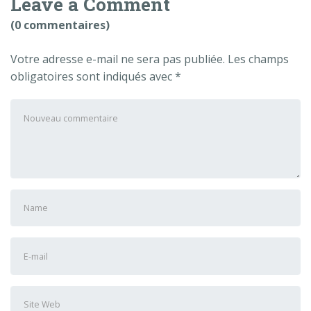
Leave a Comment
(0 commentaires)
Votre adresse e-mail ne sera pas publiée.
Les champs
obligatoires sont indiqués avec
*
Votre
commentaire
*
Prénom
et
nom
*
Adresse
e-
mail
Site
*
Web