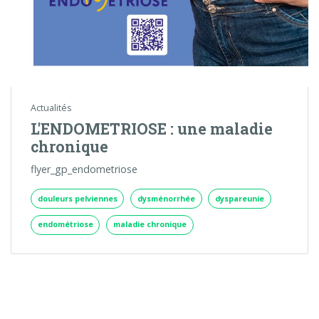
Actualités
L'ENDOMETRIOSE : une maladie
chronique
flyer_gp_endometriose
douleurs pelviennes
dysménorrhée
dyspareunie
endométriose
maladie chronique