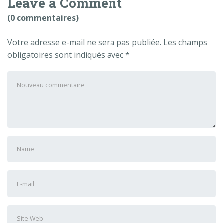
Leave a Comment
(0 commentaires)
Votre adresse e-mail ne sera pas publiée.
Les champs
obligatoires sont indiqués avec
*
Votre
commentaire
*
Prénom
et
nom
*
Adresse
e-
mail
Site
*
Web