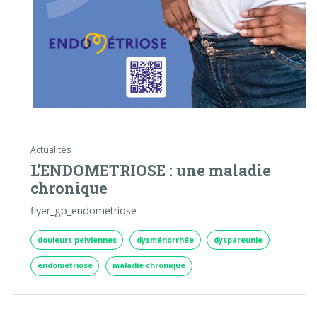
Actualités
L'ENDOMETRIOSE : une maladie
chronique
flyer_gp_endometriose
douleurs pelviennes
dysménorrhée
dyspareunie
endométriose
maladie chronique