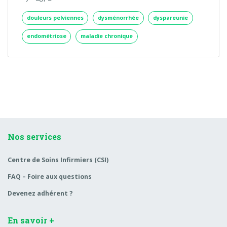
douleurs pelviennes
dysménorrhée
dyspareunie
endométriose
maladie chronique
Nos services
Centre de Soins Infirmiers (CSI)
FAQ – Foire aux questions
Devenez adhérent ?
En savoir +