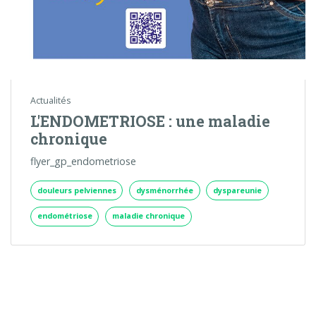
Actualités
L'ENDOMETRIOSE : une maladie
chronique
flyer_gp_endometriose
douleurs pelviennes
dysménorrhée
dyspareunie
endométriose
maladie chronique